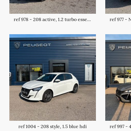
ref 978 - 208 active, 1.2 turbo essence
ref 1004 - 208 style, 1.5 blue hdi