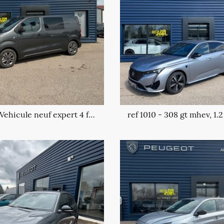
ref 1012 - Vehicule neuf expert 4 fourgon taille l2, 2.0 blue hdi