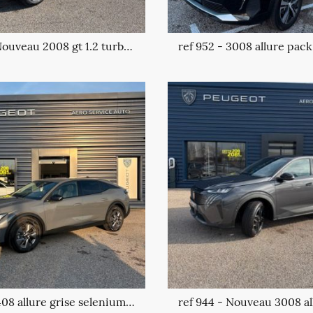
ref 977 - Nouveau 2008 gt 1.2 turbo mhev
ref 997 - 408 allure grise selenium, 1.2 turbo mhev