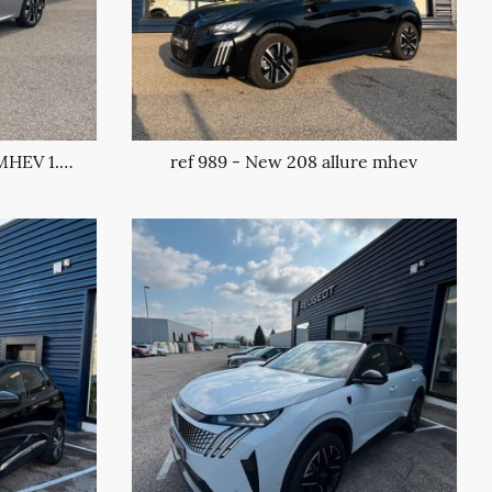
ref 976 - New 208 allure, MHEV 1.2 turbo essence
ref 989 - New 208 allure mhev