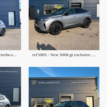
ref 1010 - 308 gt mhev, 1.2 turbo essence/electrique
ref 1003 - New 3008 gt exclusive, 1.2 turbo mhev