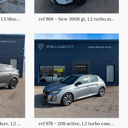
ref 952 - 3008 allure pack 1.5 blue hdi
ref 988 - New 3008 gt, 1.2 turbo mhev
ref 944 - Nouveau 3008 allure, 1.2 mhev turbo
ref 978 - 208 active, 1.2 turbo essence